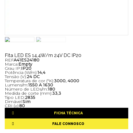
Fita LED ES 14,4W/m 24V DC IP20
REF
A41ES24180
Marca:
Empty
Grau IP:
IP20
Potência (W/m):
14,4
Tensão (V):
24 DC
Temperatura de cor (ºK):
3000, 4000
Lumens/m:
1550 A 1630
Número de LEDs/m:
180
Medida de corte (mm):
33,3
Tipo LED:
2835
Dimável:
Sim
CRI (≥):
80
FICHA TÉCNICA
FALE CONNOSCO