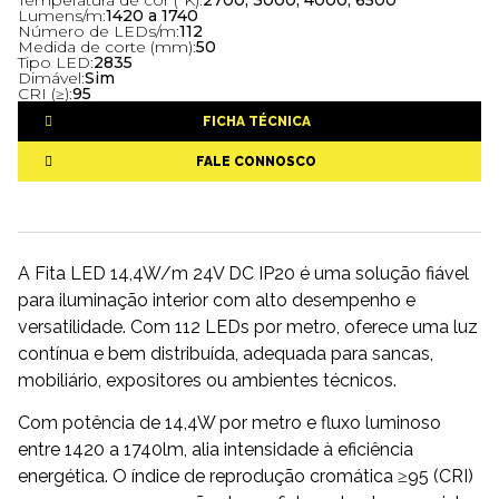
Temperatura de cor (ºK):
2700, 3000, 4000, 6500
Lumens/m:
1420 a 1740
Número de LEDs/m:
112
Medida de corte (mm):
50
Tipo LED:
2835
Dimável:
Sim
CRI (≥):
95
FICHA TÉCNICA
FALE CONNOSCO
A Fita LED 14,4W/m 24V DC IP20 é uma solução fiável
para iluminação interior com alto desempenho e
versatilidade. Com 112 LEDs por metro, oferece uma luz
contínua e bem distribuída, adequada para sancas,
mobiliário, expositores ou ambientes técnicos.
Com potência de 14,4W por metro e fluxo luminoso
entre 1420 a 1740lm, alia intensidade à eficiência
energética. O índice de reprodução cromática ≥95 (CRI)