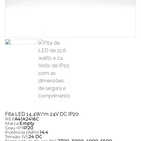
Fita LED 14,4W/m 24V DC IP20
REF
A41A2416C
Marca:
Empty
Grau IP:
IP20
Potência (W/m):
14,4
Tensão (V):
24 DC