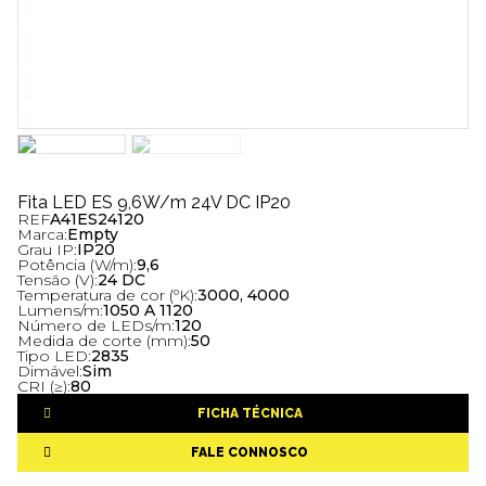
Fita LED ES 9,6W/m 24V DC IP20
REF
A41ES24120
Marca:
Empty
Grau IP:
IP20
Potência (W/m):
9,6
Tensão (V):
24 DC
Temperatura de cor (ºK):
3000, 4000
Lumens/m:
1050 A 1120
Número de LEDs/m:
120
Medida de corte (mm):
50
Tipo LED:
2835
Dimável:
Sim
CRI (≥):
80
FICHA TÉCNICA
FALE CONNOSCO