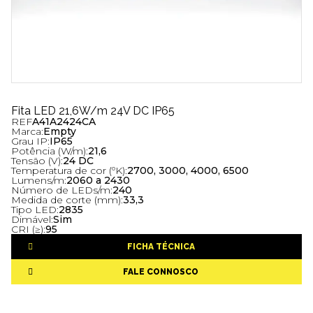
Fita LED 21,6W/m 24V DC IP65
REF
A41A2424CA
Marca:
Empty
Grau IP:
IP65
Potência (W/m):
21,6
Tensão (V):
24 DC
Temperatura de cor (ºK):
2700, 3000, 4000, 6500
Lumens/m:
2060 a 2430
Número de LEDs/m:
240
Medida de corte (mm):
33,3
Tipo LED:
2835
Dimável:
Sim
CRI (≥):
95
FICHA TÉCNICA
FALE CONNOSCO