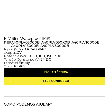
PLV Slim Waterproof IP65
REF
A40PLV05000B, A40PLV050K0B, A40PLV10000B,
A40PLV15000B, A40PLV30000B
Input (V):
220 a 240 V/AC
Output:
CV
Potência (W):
50, 50, 100, 150, 300
Tensão Constante (V):
24 DC
Dimável:
Empty
Grau IP:
IP65
FICHA TÉCNICA
FALE CONNOSCO
COMO PODEMOS AJUDAR?