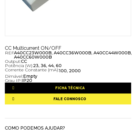
CC Multicurrent ON/OFF
REF
A40CC23W000B, A40CC36W000B, A40CC44W000B,
A40CC60W000B
Output:
CC
Potência (W):
23, 36, 44, 60
Corrente Constante (mA):
100, 2000
Dimável:
Empty
Grau IP:
IP20
FICHA TÉCNICA
FALE CONNOSCO
COMO PODEMOS AJUDAR?