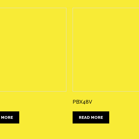
PBX48V
 MORE
READ MORE