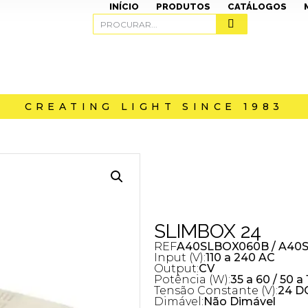
INÍCIO
PRODUTOS
CATÁLOGOS
CREATING LIGHT SINCE 1983
SLIMBOX 24
REF
A40SLBOX060B / A40
Input (V):
110 a 240 AC
Output:
CV
Potência (W):
35 a 60 / 50 a
Tensão Constante (V):
24 D
Dimável:
Não Dimável