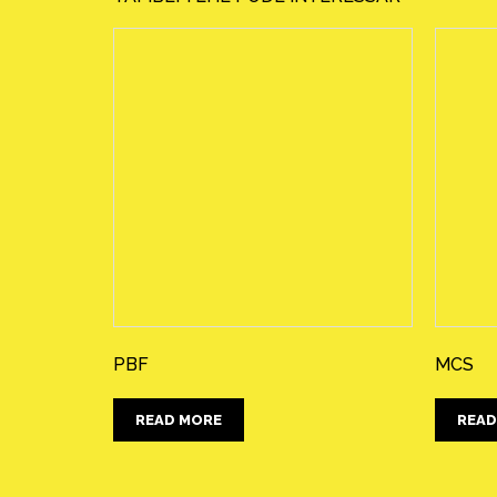
PBF
MCS
READ MORE
READ