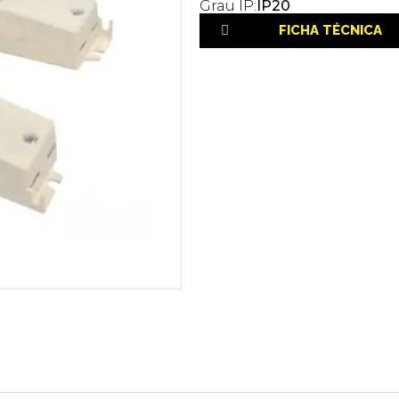
Grau IP:
IP20
FICHA TÉCNICA