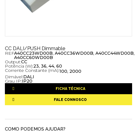
CC DALI/PUSH Dimmable
REF
A40CC23WD00B, A40CC36WD00B, A40CC44WD00B,
A40CC60WD00B
Output:
CC
Potência (W):
23, 36, 44, 60
Corrente Constante (mA):
100, 2000
Dimável:
DALI
Grau IP:
IP20
FICHA TÉCNICA
FALE CONNOSCO
COMO PODEMOS AJUDAR?