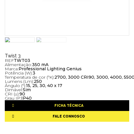
Twist 3
REF
TWT03
Alimentação:
350 mA
Marca:
Professional Lighting Genius
Potência (W):
3
Temperatura de cor (ºK):
2700, 3000 CRI90, 3000, 4000, 550
Lumens (Lm):
250
Ângulo (º):
15, 25, 30, 40 x 17
Dimável:
Sim
CRI (≥):
90
Grau IP:
IP40
FICHA TÉCNICA
FALE CONNOSCO