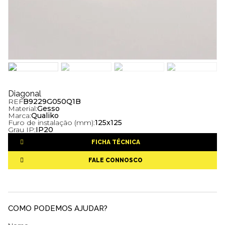
Diagonal
REF
B9229G050Q1B
Material:
Gesso
Marca:
Qualiko
Furo de instalação (mm):
125x125
Grau IP:
IP20
FICHA TÉCNICA
FALE CONNOSCO
COMO PODEMOS AJUDAR?