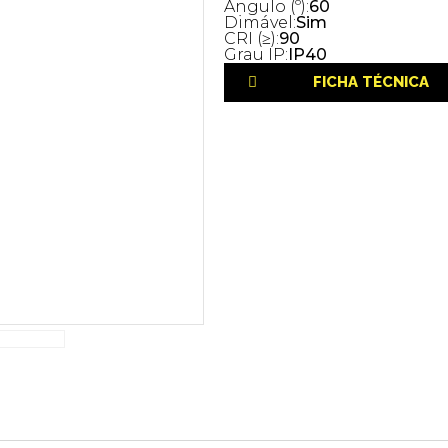
Ângulo (º):
60
Dimável:
Sim
CRI (≥):
90
Grau IP:
IP40
FICHA TÉCNICA