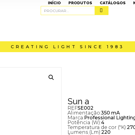
INÍCIO
PRODUTOS
CATÁLOGOS
CREATING LIGHT SINCE 1983
Sun a
REF
SE002
Alimentação:
350 mA
Marca:
Professional Lightin
Potência (W):
4
Temperatura de cor (ºK):
270
Lumens (Lm):
220