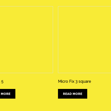
 5
Micro Fix 3 square
 MORE
READ MORE