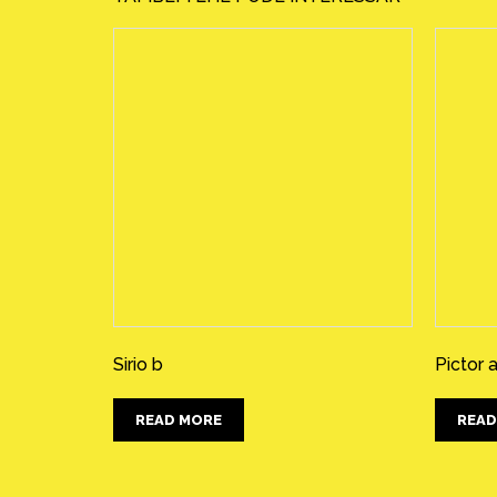
Sirio b
Pictor a
READ MORE
READ