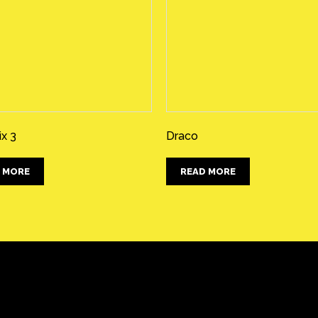
ix 3
Draco
 MORE
READ MORE