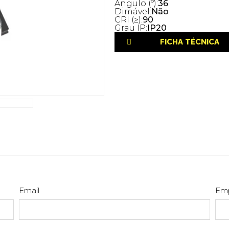
Ângulo (º):
36
Dimável:
Não
CRI (≥):
90
Grau IP:
IP20
FICHA TÉCNICA
Email
Em