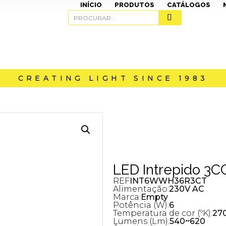
INÍCIO
PRODUTOS
CATÁLOGOS
CREATING LIGHT SINCE 1983
LED Intrepido 3C
REF
INT6WWH36R3CT
Alimentação:
230V AC
Marca:
Empty
Potência (W):
6
Temperatura de cor (ºK):
270
Lumens (Lm):
540~620