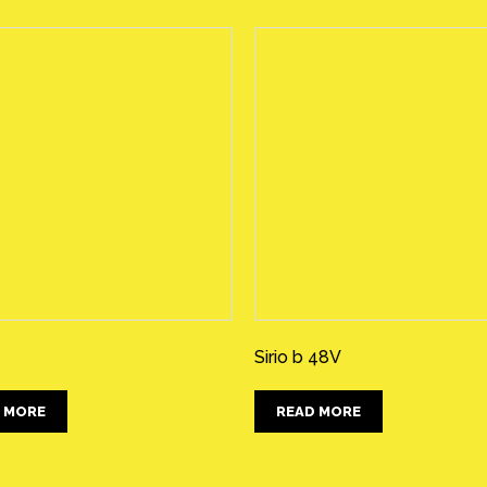
Sirio b 48V
 MORE
READ MORE