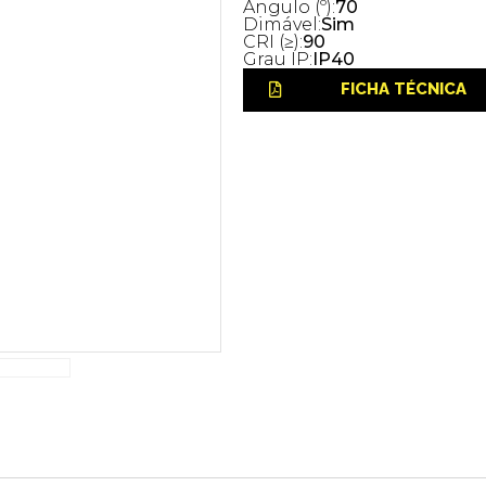
Ângulo (º):
70
Dimável:
Sim
CRI (≥):
90
Grau IP:
IP40
FICHA TÉCNICA