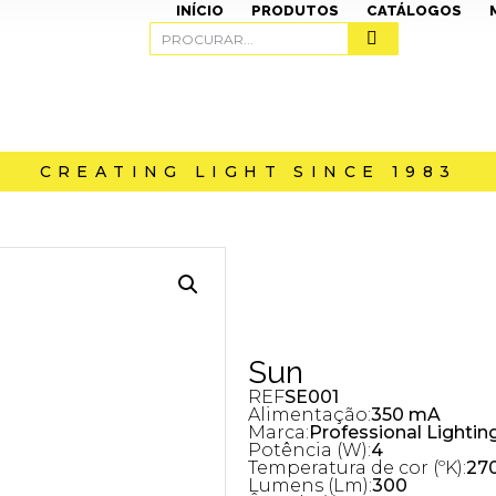
INÍCIO
PRODUTOS
CATÁLOGOS
CREATING LIGHT SINCE 1983
Sun
REF
SE001
Alimentação:
350 mA
Marca:
Professional Lightin
Potência (W):
4
Temperatura de cor (ºK):
270
Lumens (Lm):
300