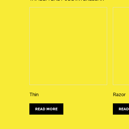
Thin
Razor
READ MORE
READ