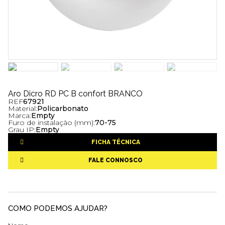
Aro Dicro RD PC B confort BRANCO
REF
67921
Material:
Policarbonato
Marca:
Empty
Furo de instalação (mm):
70-75
Grau IP:
Empty
FICHA TÉCNICA
FALE CONNOSCO
COMO PODEMOS AJUDAR?