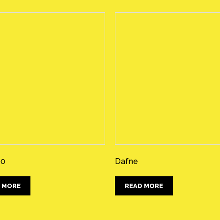
90
Dafne
 MORE
READ MORE