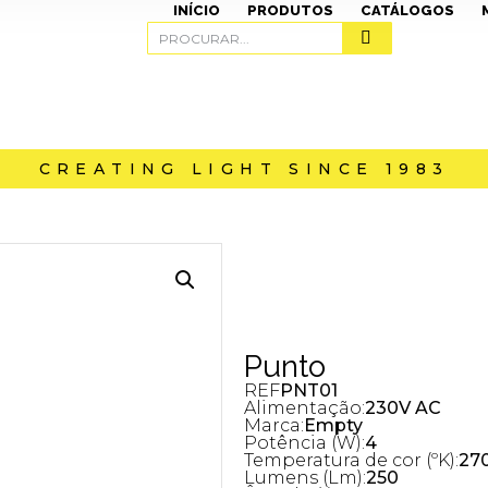
INÍCIO
PRODUTOS
CATÁLOGOS
CREATING LIGHT SINCE 1983
Punto
REF
PNT01
Alimentação:
230V AC
Marca:
Empty
Potência (W):
4
Temperatura de cor (ºK):
270
Lumens (Lm):
250