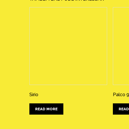
Sirio
Palco 
READ MORE
READ