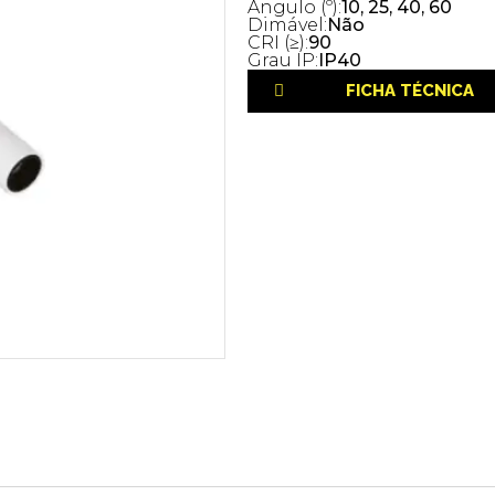
Ângulo (º):
10, 25, 40, 60
Dimável:
Não
CRI (≥):
90
Grau IP:
IP40
FICHA TÉCNICA