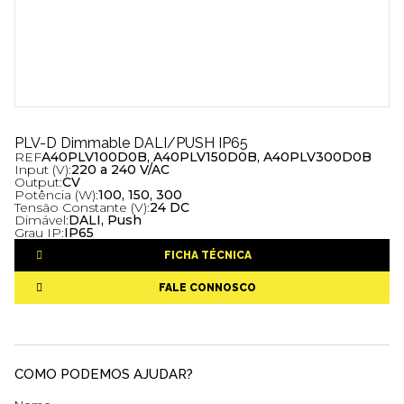
PLV-D Dimmable DALI/PUSH IP65
REF
A40PLV100D0B, A40PLV150D0B, A40PLV300D0B
Input (V):
220 a 240 V/AC
Output:
CV
Potência (W):
100, 150, 300
Tensão Constante (V):
24 DC
Dimável:
DALI, Push
Grau IP:
IP65
FICHA TÉCNICA
FALE CONNOSCO
COMO PODEMOS AJUDAR?