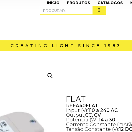
INÍCIO
PRODUTOS
CATÁLOGOS
CREATING LIGHT SINCE 1983
FLAT
REF
A40FLAT
Input (V):
110 a 240 AC
Output:
CC, CV
Potência (W):
14 a 30
Corrente Constante (mA):
3
Tensão Constante (V):
12 DC