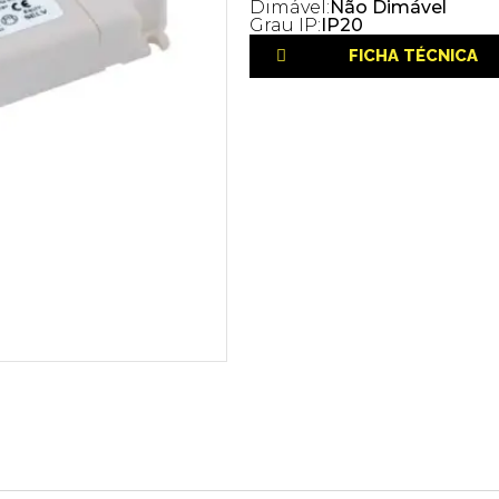
Dimável:
Não Dimável
Grau IP:
IP20
FICHA TÉCNICA