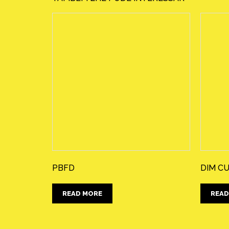
PBFD
DIM CU
READ MORE
READ