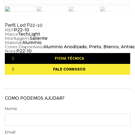
Perfil Led P22-10
REF
P22-10
Marca
TechLight
Montagem:
Saliente
Material:
Alumínio
Cores Disponíveis:
Aluminio Anodizado, Preto, Branco, Antrac
Nota:
P22-10
FICHA TÉCNICA
FALE CONNOSCO
COMO PODEMOS AJUDAR?
Nome
Email