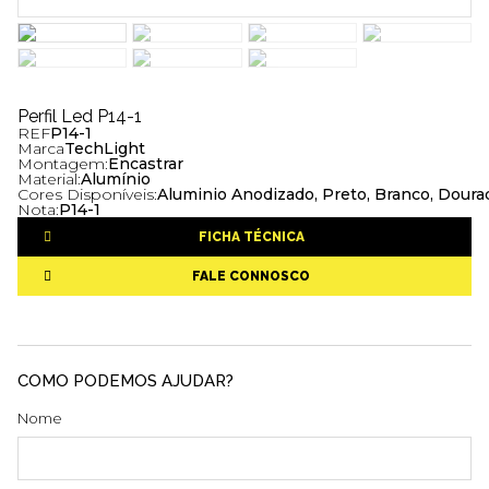
Perfil Led P14-1
REF
P14-1
Marca
TechLight
Montagem:
Encastrar
Material:
Alumínio
Cores Disponíveis:
Aluminio Anodizado, Preto, Branco, Dourad
Nota:
P14-1
FICHA TÉCNICA
FALE CONNOSCO
COMO PODEMOS AJUDAR?
Nome