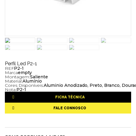
Perfil Led P2-1
REF
P2-1
Marca
empty
Montagem:
Saliente
Material:
Alumínio
Cores Disponíveis:
Aluminio Anodizado, Preto, Branco, Dourad
Nota:
P2-1
FICHA TÉCNICA
FALE CONNOSCO