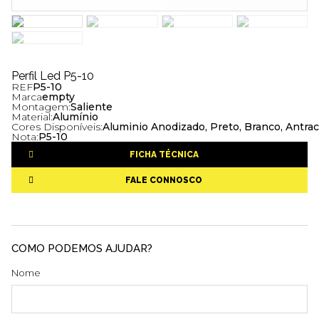
Perfil Led P5-10
REF
P5-10
Marca
empty
Montagem:
Saliente
Material:
Alumínio
Cores Disponíveis:
Aluminio Anodizado, Preto, Branco, Antrac
Nota:
P5-10
FICHA TÉCNICA
FALE CONNOSCO
COMO PODEMOS AJUDAR?
Nome