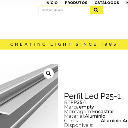
INÍCIO
PRODUTOS
CATÁLOGOS
CREATING LIGHT SINCE 1983
Perfil Led P25-1
REF
P25-1
Marca
empty
Montagem:
Encastrar
Material:
Alumínio
Cores
Aluminio An
Disponíveis: