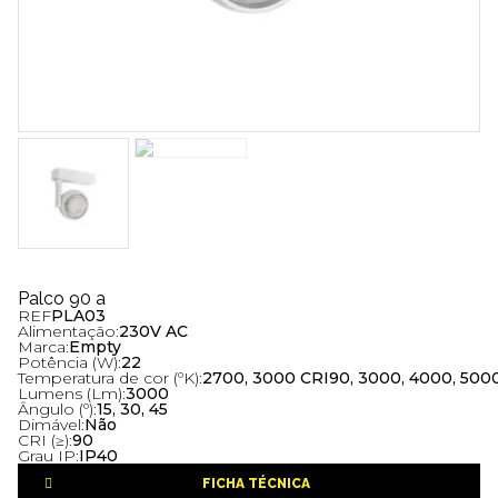
Palco 90 a
REF
PLA03
Alimentação:
230V AC
Marca:
Empty
Potência (W):
22
Temperatura de cor (ºK):
2700, 3000 CRI90, 3000, 4000, 500
Lumens (Lm):
3000
Ângulo (º):
15, 30, 45
Dimável:
Não
CRI (≥):
90
Grau IP:
IP40
FICHA TÉCNICA