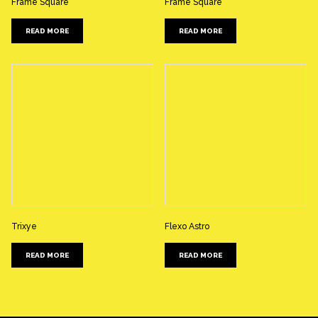
Frame Square
Frame Square
READ MORE
READ MORE
Trixye
Flexo Astro
READ MORE
READ MORE