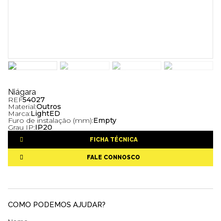
Niágara
REF
54027
Material:
Outros
Marca:
LightED
Furo de instalação (mm):
Empty
Grau IP:
IP20
FICHA TÉCNICA
FALE CONNOSCO
COMO PODEMOS AJUDAR?