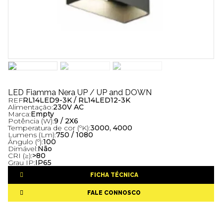
LED Fiamma Nera UP / UP and DOWN
REF
RL14LED9-3K / RL14LED12-3K
Alimentação:
230V AC
Marca:
Empty
Potência (W):
9 / 2X6
Temperatura de cor (ºK):
3000, 4000
Lumens (Lm):
750 / 1080
Ângulo (º):
100
Dimável:
Não
CRI (≥):
>80
Grau IP:
IP65
FICHA TÉCNICA
FALE CONNOSCO