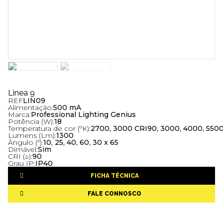
Linea 9
REF
LIN09
Alimentação:
500 mA
Marca:
Professional Lighting Genius
Potência (W):
18
Temperatura de cor (ºK):
2700, 3000 CRI90, 3000, 4000, 550
Lumens (Lm):
1300
Ângulo (º):
10, 25, 40, 60, 30 x 65
Dimável:
Sim
CRI (≥):
90
Grau IP:
IP40
FICHA TÉCNICA
FALE CONNOSCO