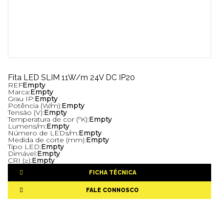
Fita LED SLIM 11W/m 24V DC IP20
REF
Empty
Marca:
Empty
Grau IP:
Empty
Potência (W/m):
Empty
Tensão (V):
Empty
Temperatura de cor (ºK):
Empty
Lumens/m:
Empty
Número de LEDs/m:
Empty
Medida de corte (mm):
Empty
Tipo LED:
Empty
Dimável:
Empty
CRI (≥):
Empty
FICHA TÉCNICA
FALE CONNOSCO