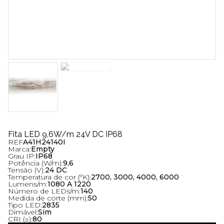
Fita LED 9,6W/m 24V DC IP68
REF
A41H24140I
Marca:
Empty
Grau IP:
IP68
Potência (W/m):
9,6
Tensão (V):
24 DC
Temperatura de cor (ºK):
2700, 3000, 4000, 6000
Lumens/m:
1080 A 1220
Número de LEDs/m:
140
Medida de corte (mm):
50
Tipo LED:
2835
Dimável:
Sim
CRI (≥):
80