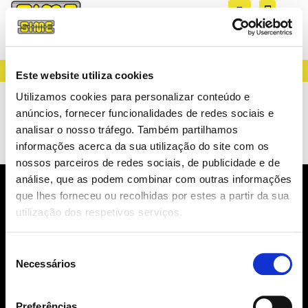
CREATING LIGHT SINCE 1983
Este website utiliza cookies
Iluminação
Utilizamos cookies para personalizar conteúdo e
anúncios, fornecer funcionalidades de redes sociais e
Residencial
analisar o nosso tráfego. Também partilhamos
informações acerca da sua utilização do site com os
nossos parceiros de redes sociais, de publicidade e de
análise, que as podem combinar com outras informações
que lhes forneceu ou recolhidas por estes a partir da sua
NEWSLETTER
utilização dos respetivos serviços.
NOVIDADES, CATÁLOGOS, ...
Seleção
Necessários
de
consentimento
Preferências