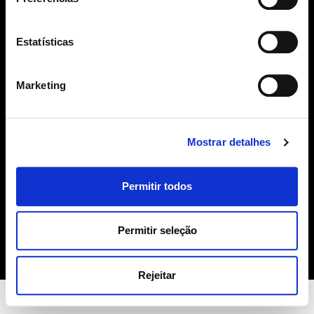
SUBSCREVER
Estatísticas
geral@sime.pt
Marketing
Mostrar detalhes
SIME
Permitir todos
Sobre Nós
Produtos
Contactos
Permitir seleção
Política de Cookies
Rejeitar