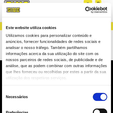
CREATING LIGHT SINCE 1983
Este website utiliza cookies
Iluminação Espaços
Utilizamos cookies para personalizar conteúdo e
anúncios, fornecer funcionalidades de redes sociais e
Comerciais
analisar o nosso tráfego. Também partilhamos
informações acerca da sua utilização do site com os
nossos parceiros de redes sociais, de publicidade e de
análise, que as podem combinar com outras informações
que lhes forneceu ou recolhidas por estes a partir da sua
NEWSLETTER
utilização dos respetivos serviços.
NOVIDADES, CATÁLOGOS, ...
Seleção
Necessários
de
consentimento
Preferências