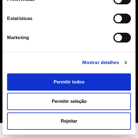
SUBSCREVER
Estatísticas
geral@sime.pt
Marketing
Mostrar detalhes
SIME
Permitir todos
Sobre Nós
Produtos
Contactos
Permitir seleção
Política de Cookies
Rejeitar