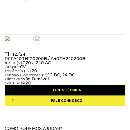
TH 12/24
REF
A40TH120200B / A40TH240200B
Input (V):
220 a 240 AC
Output:
CV
Potência (W):
20
Tensão Constante (V):
12 DC, 24 DC
Dimável:
Não Dimável
Grau IP:
IP20
FICHA TÉCNICA
FALE CONNOSCO
COMO PODEMOS AJUDAR?