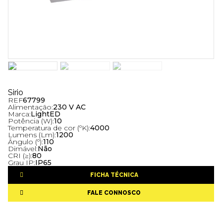
Sirio
REF
67799
Alimentação:
230 V AC
Marca:
LightED
Potência (W):
10
Temperatura de cor (ºK):
4000
Lumens (Lm):
1200
Ângulo (º):
110
Dimável:
Não
CRI (≥):
80
Grau IP:
IP65
FICHA TÉCNICA
FALE CONNOSCO