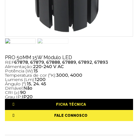
PRO 50MM 15W Módulo LED
REF
67878, 67879, 67888, 67889, 67892, 67893
Alimentação:
220-240 V AC
Potência (W):
15
Temperatura de cor (ºK):
3000, 4000
Lumens (Lm):
1200
Ângulo (º):
15, 24. 45
Dimável:
Não
CRI (≥):
90
Grau IP:
IP20
FICHA TÉCNICA
FALE CONNOSCO