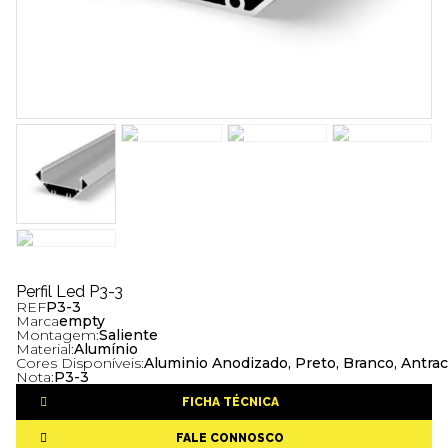
Perfil Led P3-3
REF
P3-3
Marca
empty
Montagem:
Saliente
Material:
Alumínio
Cores Disponíveis:
Aluminio Anodizado, Preto, Branco, Antrac
Nota:
P3-3
FICHA TÉCNICA
FALE CONNOSCO