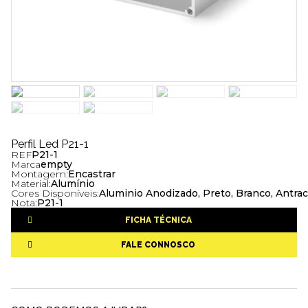
Perfil Led P21-1
REF
P21-1
Marca
empty
Montagem:
Encastrar
Material:
Alumínio
Cores Disponíveis:
Aluminio Anodizado, Preto, Branco, Antrac
Nota:
P21-1
FICHA TÉCNICA
FALE CONNOSCO