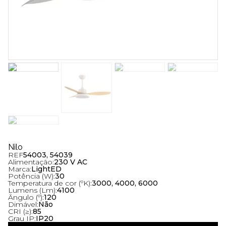
Nilo
REF
54003, 54039
Alimentação:
230 V AC
Marca:
LightED
Potência (W):
30
Temperatura de cor (ºK):
3000, 4000, 6000
Lumens (Lm):
4100
Ângulo (º):
120
Dimável:
Não
CRI (≥):
85
Grau IP:
IP20