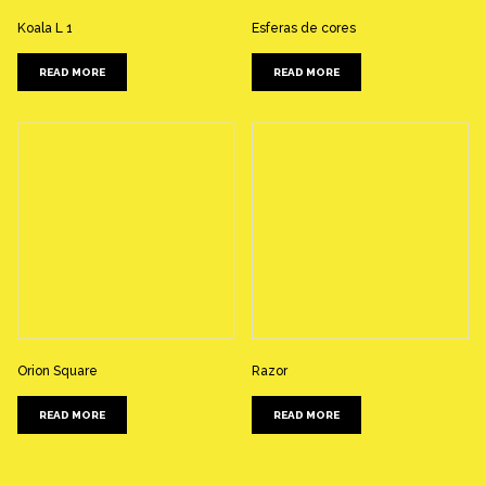
Koala L 1
Esferas de cores
READ MORE
READ MORE
Orion Square
Razor
READ MORE
READ MORE