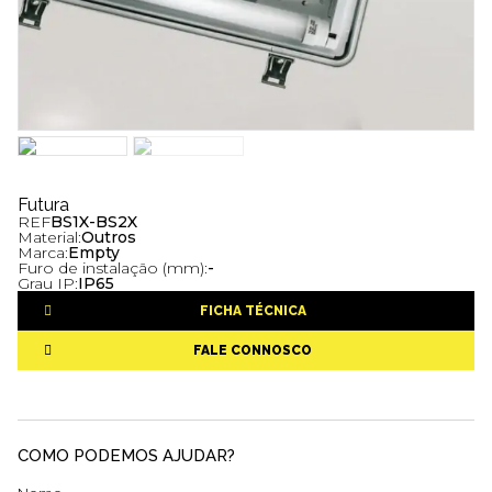
Futura
REF
BS1X-BS2X
Material:
Outros
Marca:
Empty
Furo de instalação (mm):
-
Grau IP:
IP65
FICHA TÉCNICA
FALE CONNOSCO
COMO PODEMOS AJUDAR?