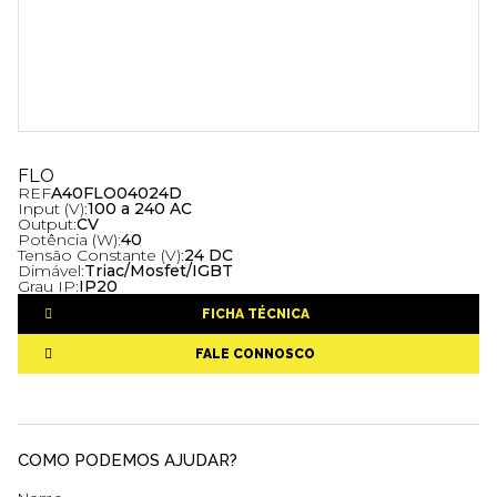
FLO
REF
A40FLO04024D
Input (V):
100 a 240 AC
Output:
CV
Potência (W):
40
Tensão Constante (V):
24 DC
Dimável:
Triac/Mosfet/IGBT
Grau IP:
IP20
FICHA TÉCNICA
FALE CONNOSCO
COMO PODEMOS AJUDAR?