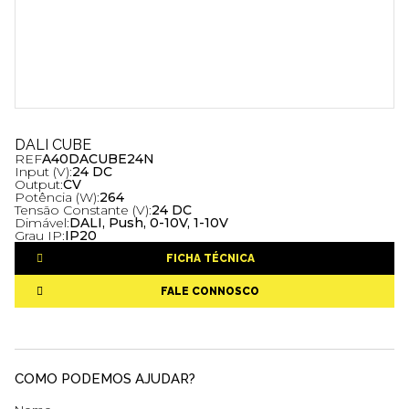
DALI CUBE
REF
A40DACUBE24N
Input (V):
24 DC
Output:
CV
Potência (W):
264
Tensão Constante (V):
24 DC
Dimável:
DALI, Push, 0-10V, 1-10V
Grau IP:
IP20
FICHA TÉCNICA
FALE CONNOSCO
COMO PODEMOS AJUDAR?