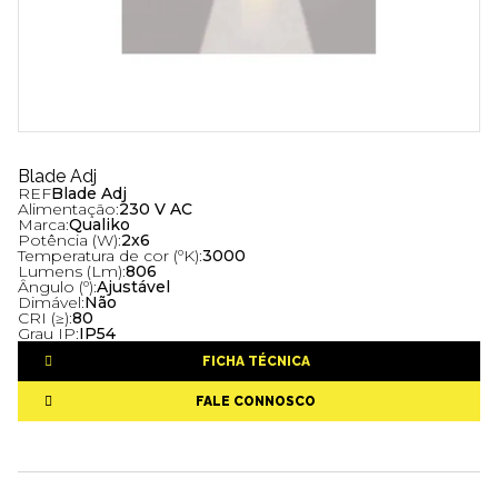
Blade Adj
REF
Blade Adj
Alimentação:
230 V AC
Marca:
Qualiko
Potência (W):
2x6
Temperatura de cor (ºK):
3000
Lumens (Lm):
806
Ângulo (º):
Ajustável
Dimável:
Não
CRI (≥):
80
Grau IP:
IP54
FICHA TÉCNICA
FALE CONNOSCO