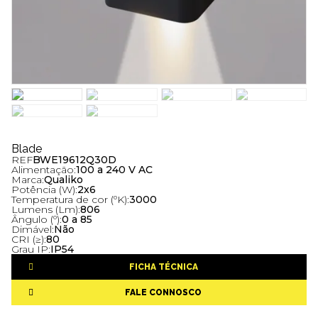
Blade
REF
BWE19612Q30D
Alimentação:
100 a 240 V AC
Marca:
Qualiko
Potência (W):
2x6
Temperatura de cor (ºK):
3000
Lumens (Lm):
806
Ângulo (º):
0 a 85
Dimável:
Não
CRI (≥):
80
Grau IP:
IP54
FICHA TÉCNICA
FALE CONNOSCO