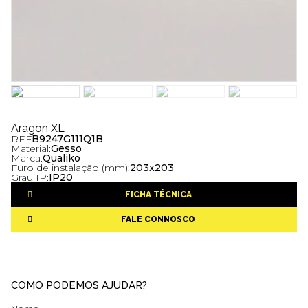
Aragon XL
REF
B9247G111Q1B
Material:
Gesso
Marca:
Qualiko
Furo de instalação (mm):
203x203
Grau IP:
IP20
FICHA TÉCNICA
FALE CONNOSCO
COMO PODEMOS AJUDAR?