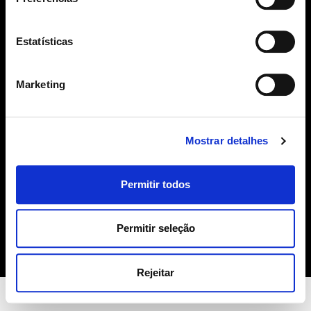
SUBSCREVER
Estatísticas
geral@sime.pt
Marketing
Mostrar detalhes
SIME
Permitir todos
Sobre Nós
Produtos
Contactos
Permitir seleção
Política de Cookies
Rejeitar