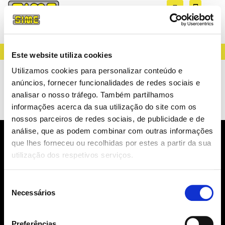
CREATING LIGHT SINCE 1983
Este website utiliza cookies
Lâmpadas
Utilizamos cookies para personalizar conteúdo e
anúncios, fornecer funcionalidades de redes sociais e
Decorativas
analisar o nosso tráfego. Também partilhamos
informações acerca da sua utilização do site com os
nossos parceiros de redes sociais, de publicidade e de
análise, que as podem combinar com outras informações
que lhes forneceu ou recolhidas por estes a partir da sua
NEWSLETTER
utilização dos respetivos serviços.
NOVIDADES, CATÁLOGOS, ...
Seleção
Necessários
de
consentimento
Preferências