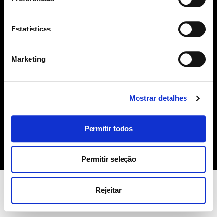
geral@sime.pt
Estatísticas
Marketing
SIME
Mostrar detalhes
Sobre Nós
Produtos
Permitir todos
Contactos
Política de Cookies
Permitir seleção
Rejeitar