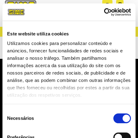
CREATING LIGHT SINCE 1983
Este website utiliza cookies
Suportes Vela
Utilizamos cookies para personalizar conteúdo e
anúncios, fornecer funcionalidades de redes sociais e
analisar o nosso tráfego. Também partilhamos
informações acerca da sua utilização do site com os
nossos parceiros de redes sociais, de publicidade e de
NEWSLETTER
análise, que as podem combinar com outras informações
NOVIDADES, CATÁLOGOS, ...
que lhes forneceu ou recolhidas por estes a partir da sua
utilização dos respetivos serviços.
Seleção
Necessários
de
consentimento
SUBSCREVER
Preferências