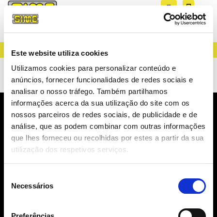
CREATING LIGHT SINCE 1983
Este website utiliza cookies
Suportes R7S-RX7S
Utilizamos cookies para personalizar conteúdo e
anúncios, fornecer funcionalidades de redes sociais e
analisar o nosso tráfego. Também partilhamos
informações acerca da sua utilização do site com os
nossos parceiros de redes sociais, de publicidade e de
NEWSLETTER
análise, que as podem combinar com outras informações
NOVIDADES, CATÁLOGOS, ...
que lhes forneceu ou recolhidas por estes a partir da sua
utilização dos respetivos serviços.
Seleção
Necessários
de
consentimento
SUBSCREVER
Preferências