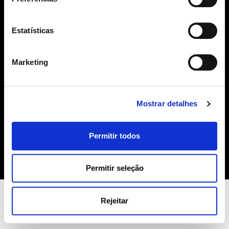
geral@sime.pt
Estatísticas
Marketing
SIME
Mostrar detalhes
Sobre Nós
Produtos
Permitir todos
Contactos
Política de Cookies
Permitir seleção
Rejeitar