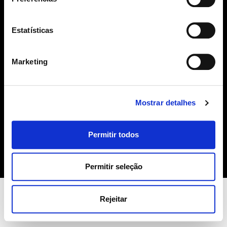
geral@sime.pt
Estatísticas
Marketing
SIME
Mostrar detalhes
Sobre Nós
Produtos
Permitir todos
Contactos
Política de Cookies
Permitir seleção
Rejeitar