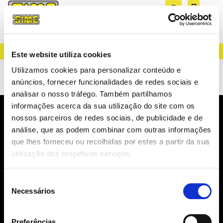
CREATING LIGHT SINCE 1983
Este website utiliza cookies
Movimentos
Utilizamos cookies para personalizar conteúdo e
anúncios, fornecer funcionalidades de redes sociais e
analisar o nosso tráfego. Também partilhamos
informações acerca da sua utilização do site com os
nossos parceiros de redes sociais, de publicidade e de
NEWSLETTER
análise, que as podem combinar com outras informações
NOVIDADES, CATÁLOGOS, ...
que lhes forneceu ou recolhidas por estes a partir da sua
utilização dos respetivos serviços.
Seleção
Necessários
de
consentimento
SUBSCREVER
Preferências