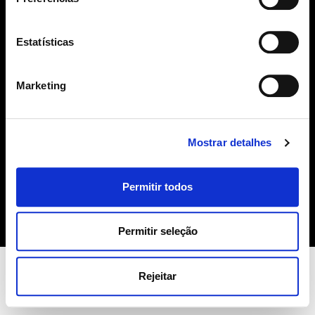
geral@sime.pt
Estatísticas
Marketing
SIME
Mostrar detalhes
Sobre Nós
Produtos
Permitir todos
Contactos
Política de Cookies
Permitir seleção
Rejeitar