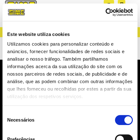
CREATING LIGHT SINCE 1983
Este website utiliza cookies
Diversos Plásticos
Utilizamos cookies para personalizar conteúdo e
anúncios, fornecer funcionalidades de redes sociais e
analisar o nosso tráfego. Também partilhamos
informações acerca da sua utilização do site com os
nossos parceiros de redes sociais, de publicidade e de
NEWSLETTER
análise, que as podem combinar com outras informações
NOVIDADES, CATÁLOGOS, ...
que lhes forneceu ou recolhidas por estes a partir da sua
utilização dos respetivos serviços.
Seleção
Necessários
de
consentimento
SUBSCREVER
Preferências