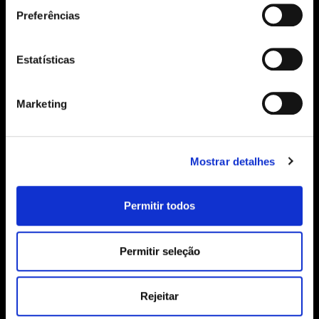
Preferências
Estatísticas
SUBSCREVER
Marketing
geral@sime.pt
Mostrar detalhes
Permitir todos
SIME
Permitir seleção
Sobre Nós
Produtos
Contactos
Rejeitar
Política de Cookies