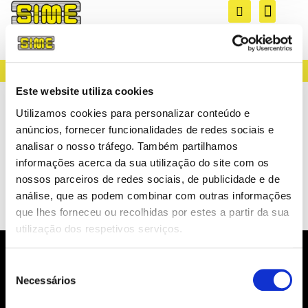
CREATING LIGHT SINCE 1983
Este website utiliza cookies
Cabo Plano, Redondo
Utilizamos cookies para personalizar conteúdo e
e Unipolar Flexivel
anúncios, fornecer funcionalidades de redes sociais e
analisar o nosso tráfego. Também partilhamos
Duplo Isolamento
informações acerca da sua utilização do site com os
nossos parceiros de redes sociais, de publicidade e de
PVC
análise, que as podem combinar com outras informações
que lhes forneceu ou recolhidas por estes a partir da sua
utilização dos respetivos serviços.
Seleção
NEWSLETTER
Necessários
de
NOVIDADES, CATÁLOGOS, ...
consentimento