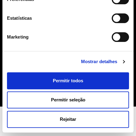
geral@sime.pt
Estatísticas
Marketing
SIME
Mostrar detalhes
Sobre Nós
Produtos
Permitir todos
Contactos
Política de Cookies
Permitir seleção
Rejeitar