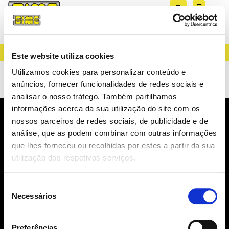
CREATING LIGHT SINCE 1983
Este website utiliza cookies
Ilmas – Newsbook
Utilizamos cookies para personalizar conteúdo e
anúncios, fornecer funcionalidades de redes sociais e
analisar o nosso tráfego. Também partilhamos
informações acerca da sua utilização do site com os
nossos parceiros de redes sociais, de publicidade e de
NEWSLETTER
análise, que as podem combinar com outras informações
NOVIDADES, CATÁLOGOS, ...
que lhes forneceu ou recolhidas por estes a partir da sua
utilização dos respetivos serviços.
Seleção
Necessários
de
consentimento
SUBSCREVER
Preferências