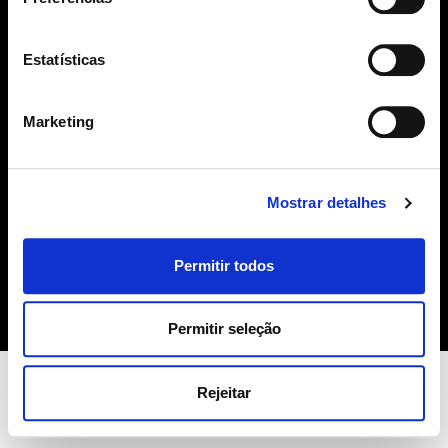
geral@sime.pt
Estatísticas
Marketing
SIME
Mostrar detalhes
Sobre Nós
Produtos
Permitir todos
Contactos
Política de Cookies
Permitir seleção
Rejeitar